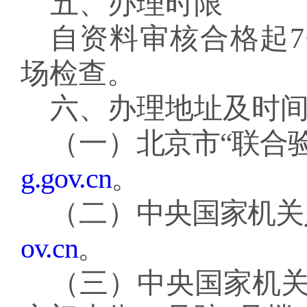
五、办理时限
自
资料审核合格
起
7
场检查。
六、办理地址及时
（一）
北京市
“
联合
g.gov.c
n
。
（
二
）
中央国家机关
ov.cn
。
（
三
）中央国家机