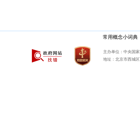
常用概念小词典
主办单位：中央国家
地址：北京市西城区西安