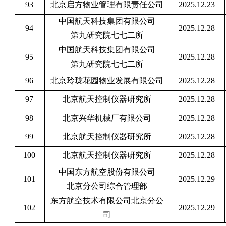
93
北京启方物业管理有限责任公司
2025
.
12
.
23
中国航天科技集团有限公司
94
2025
.
12
.
28
第九研究院七七二所
中国航天科技集团有限公司
95
2025
.
12
.
28
第九研究院七七二所
96
北京玲珑花园物业发展有限公司
2025
.
12
.
28
97
北京航天控制仪器研究所
2025
.
12
.
28
98
北京兴华机械厂有限公司
2025
.
12
.
28
99
北京航天控制仪器研究所
2025
.
12
.
28
100
北京航天控制仪器研究所
2025
.
12
.
28
中国东方航空股份有限公司
101
2025
.
12
.
29
北京分公司综合管理部
东方航空技术有限公司北京分公
102
2025
.
12
.
29
司