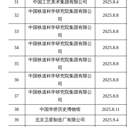
31
中国工艺美术集团有限公司
2025
.
8
.
4
中国铁道科学研究院集团有限公
32
2025
.
8
.
8
司
中国铁道科学研究院集团有限公
33
2025
.
8
.
8
司
中国铁道科学研究院集团有限公
34
2025
.
8
.
8
司
中国铁道科学研究院集团有限公
35
2025
.
8
.
8
司
中国铁道科学研究院集团有限公
36
2025
.
8
.
8
司
中国铁道科学研究院集团有限公
37
2025
.
8
.
8
司
38
中国华侨历史博物馆
2025
.
8
.
11
39
北京卫星制造厂有限公司
2025
.
9
.
4