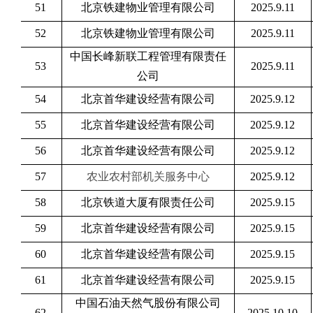
51
北京铁建物业管理有限公司
2025
.
9
.
11
52
北京铁建物业管理有限公司
2025
.
9
.
11
中国长峰新联工程管理有限责任
53
2025
.
9
.
11
公司
54
北京首华建设经营有限公司
2025
.
9
.
12
55
北京首华建设经营有限公司
2025
.
9
.
12
56
北京首华建设经营有限公司
2025
.
9
.
12
57
农业农村部机关服务中心
2025
.
9
.
12
58
北京铁道大厦有限责任公司
2025
.
9
.
15
59
北京首华建设经营有限公司
2025
.
9
.
15
60
北京首华建设经营有限公司
2025
.
9
.
15
61
北京首华建设经营有限公司
2025
.
9
.
15
中国石油天然气股份有限公司
62
2025
.
10
.
10