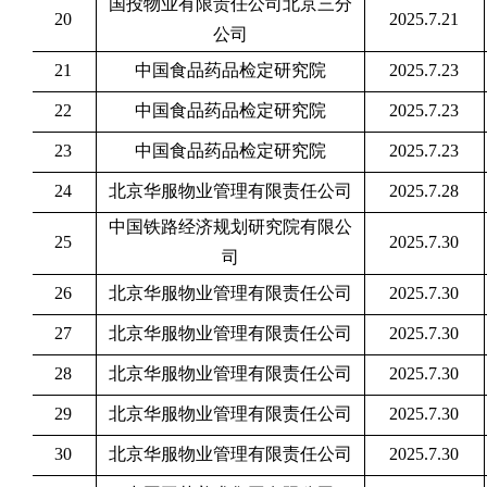
国投物业有限责任公司北京三分
20
2025
.
7
.
21
公司
21
中国食品药品检定研究院
2025
.
7
.
23
22
中国食品药品检定研究院
2025
.
7
.
23
23
中国食品药品检定研究院
2025
.
7
.
23
24
北京华服物业管理有限责任公司
2025
.
7
.
28
中国铁路经济规划研究院有限公
25
2025
.
7
.
30
司
26
北京华服物业管理有限责任公司
2025
.
7
.
30
27
北京华服物业管理有限责任公司
2025
.
7
.
30
28
北京华服物业管理有限责任公司
2025
.
7
.
30
29
北京华服物业管理有限责任公司
2025
.
7
.
30
30
北京华服物业管理有限责任公司
2025
.
7
.
30