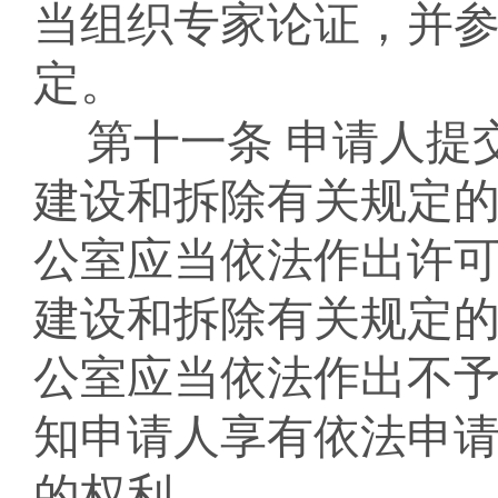
当
组织专家
论证
，
并
定。
第十一条
申请人
提
建设
和
拆除
有关规定
公室应当依法作出
许
建设
和
拆除
有关规定
公室应当依法
作出不
知申请人享有依法申
的权利
。