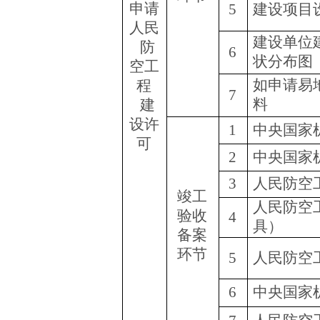
申请
5
建设项目
人民
建设单位
防
6
状分布图
空工
如申请易
程
7
料
建
设
许
1
中央国家
可
2
中央国家
3
人民防空
竣工
人民防空
验收
4
具）
备案
环节
5
人民防空
6
中央国家